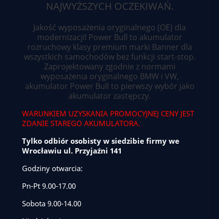
NAJWYŻSZYCH OCZEKIWAŃ.
Jakość wyposażenia oryginalnego (OE) dla
modernizacji! Power Bull to akumulator
rozruchowy klasy premium marki Banner dla
wszystkich samochodów bez funkcji start-stop.
Zaprojektowany zgodnie z normami
wyposażenia oryginalnego BMW i VW,
akumulator Power Bull to pierwszy wybór jako
akumulator zastępczy.
WARUNKIEM UZYSKANIA PROMOCYJNEJ CENY JEST
ZDANIE STAREGO AKUMULATORA.
Tylko odbiór osobisty w siedzibie firmy we
Wrocławiu ul. Przyjaźni 141
Godziny otwarcia:
Pn-Pt 9.00-17.00
Sobota 9.00-14.00