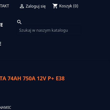
shopping_cart
TAKT

Koszyk
(0)
Zaloguj się
search
E
E
 74AH 750A 12V P+ E38
YNAMIC