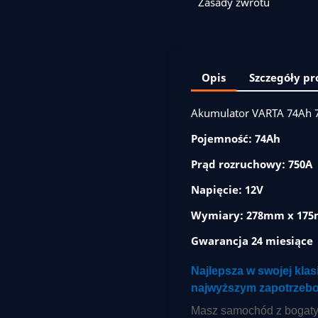
Zasady zwrotu
Opis
Szczegóły p
Akumulator VARTA 74Ah 7
Pojemność: 74Ah
Prąd rozruchowy: 750A
Napięcie: 12V
Wymiary: 278mm x 17
Gwarancja 24 miesiące
Najlepsza w swojej kla
najwyższym zapotrzebo
Masz samochód z boga