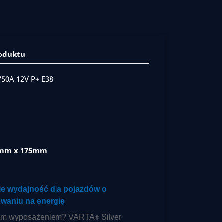
roduktu
50A 12V P+ E38
5mm x 175mm
sie wydajność dla pojazdów o
waniu na energię
tym wyposażeniem? VARTA
Silver
®