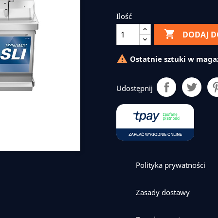
Ilość

DODAJ D

Ostatnie sztuki w maga
Udostępnij
Polityka prywatności
Zasady dostawy