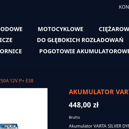
KON
HODOWE
MOTOCYKLOWE
CIĘŻAROW
ICZE
DO GŁĘBOKICH ROZŁADOWAŃ
ORNICE
POGOTOWIE AKUMULATOROW
50A 12V P+ E38
AKUMULATOR VARTA
448,00 zł
Brutto
Akumulator VARTA SILVER D