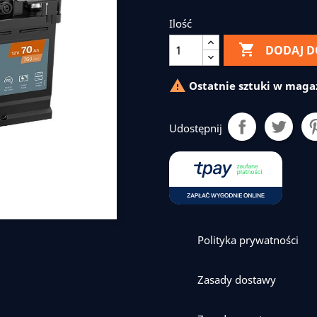
Ilość

DODAJ D

Ostatnie sztuki w maga
Udostępnij
Polityka prywatności
Zasady dostawy