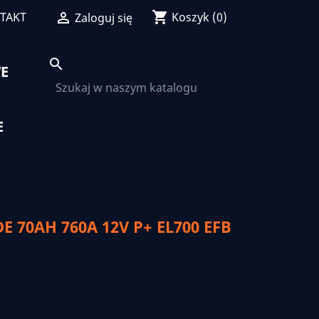
shopping_cart
TAKT

Koszyk
(0)
Zaloguj się
search
E
E
 70AH 760A 12V P+ EL700 EFB