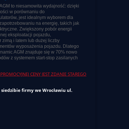
AGM to niesamowita wydajność: dzięki
ności w porównaniu do
atorów, jest idealnym wyborem dla
apotrzebowaniu na energię, takich jak
ektryczne. Zwiększony pobór energii
ej eksploatacji pojazdu,
zimą i latem lub dużej liczby
lementów wyposażenia pojazdu. Dlatego
ynamic AGM znajduje się w 70% nowo
ów z systemem start-stop zasilanych
PROMOCYJNEJ CENY JEST ZDANIE STAREGO
 siedzibie firmy we Wrocławiu ul.