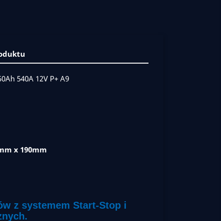
roduktu
0Ah 540A 12V P+ A9
5mm x 190mm
ów z systemem Start-Stop i
znych.