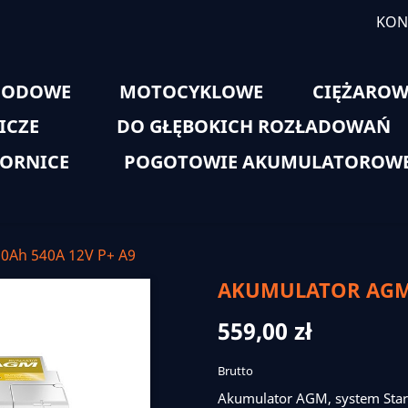
KON
HODOWE
MOTOCYKLOWE
CIĘŻAROW
ICZE
DO GŁĘBOKICH ROZŁADOWAŃ
ORNICE
POGOTOWIE AKUMULATOROW
0Ah 540A 12V P+ A9
AKUMULATOR AGM V
559,00 zł
Brutto
Akumulator AGM, system Star