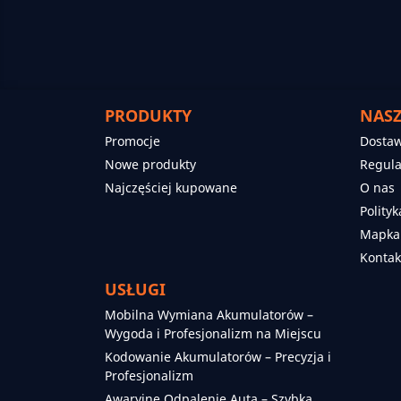
PRODUKTY
NASZ
Promocje
Dosta
Nowe produkty
Regul
Najczęściej kupowane
O nas
Polity
Mapka
Kontak
USŁUGI
Mobilna Wymiana Akumulatorów –
Wygoda i Profesjonalizm na Miejscu
Kodowanie Akumulatorów – Precyzja i
Profesjonalizm
Awaryjne Odpalenie Auta – Szybka