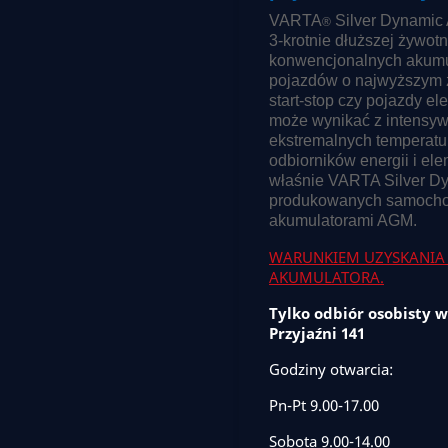
VARTA
Silver Dynamic 
®
3-krotnie dłuższej żywot
konwencjonalnych akumul
pojazdów o najwyższym z
start-stop czy pojazdy el
może wynikać z intensywn
ekstremalnych temperatur 
odbiorników energii i e
właśnie VARTA Silver D
produkowanych samochod
akumulatorami AGM.
WARUNKIEM UZYSKANIA 
AKUMULATORA.
Tylko odbiór osobisty w
Przyjaźni 141
Godziny otwarcia:
Pn-Pt 9.00-17.00
Sobota 9.00-14.00