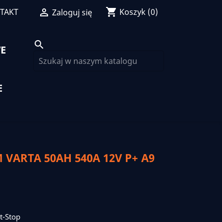
shopping_cart
TAKT

Koszyk
(0)
Zaloguj się
search
E
E
ARTA 50AH 540A 12V P+ A9
t-Stop