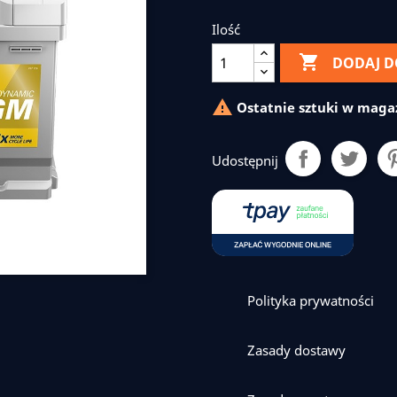
Ilość

DODAJ D

Ostatnie sztuki w maga
Udostępnij
Polityka prywatności
Zasady dostawy