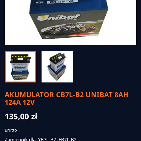
AKUMULATOR CB7L-B2 UNIBAT 8AH
124A 12V
135,00 zł
Brutto
Zamiennik dla: YB7L-B2, EB7L-B2