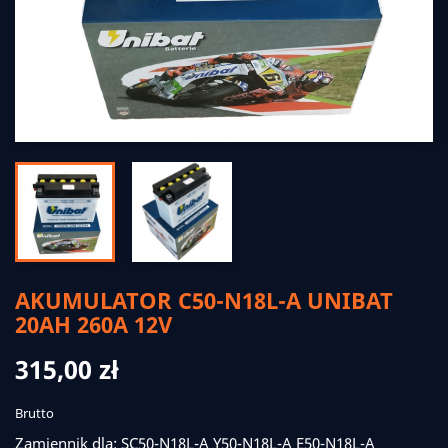
AKUMULATOR C50-N18L-A UNIBAT
20AH 260A 12V
315,00 zł
Brutto
Zamiennik dla: SC50-N18L-A Y50-N18L-A E50-N18L-A